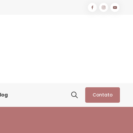
log
Contato