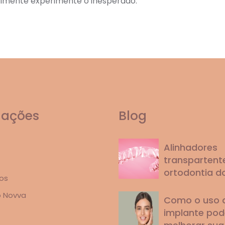
almente experimente o inesperado.
mações
Blog
Alinhadores
transpartente
ortodontia d
os
o Novva
Como o uso 
implante pod