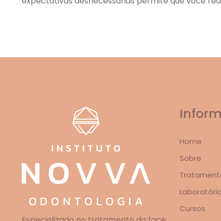
expectativas desnecessárias permite que você re
Infor
Home
Sobre
Tratament
Laboratóri
Cursos
Especializado no tratamento da face