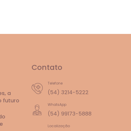
Contato
Telefone
(54) 3214-5222
s, a
o futuro
WhatsApp
(54) 99173-5888
do
e
Localização