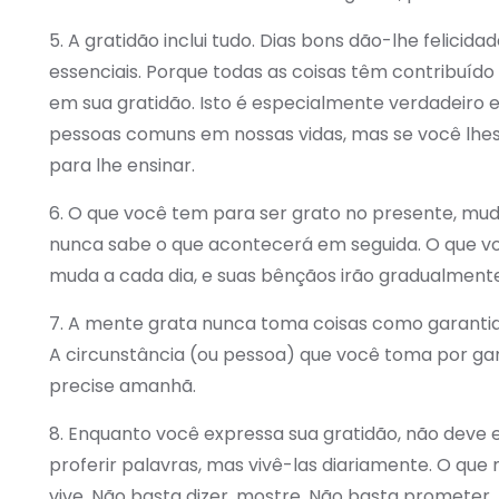
5. A gratidão inclui tudo. Dias bons dão-lhe felicid
essenciais. Porque todas as coisas têm contribuído 
em sua gratidão. Isto é especialmente verdadeir
pessoas comuns em nossas vidas, mas se você lhes
para lhe ensinar.
6. O que você tem para ser grato no presente, mud
nunca sabe o que acontecerá em seguida. O que vo
muda a cada dia, e suas bênçãos irão gradualment
7. A mente grata nunca toma coisas como garantidas
A circunstância (ou pessoa) que você toma por gara
precise amanhã.
8. Enquanto você expressa sua gratidão, não deve
proferir palavras, mas vivê-las diariamente. O qu
vive. Não basta dizer, mostre. Não basta prometer,