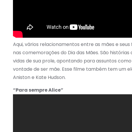
Aqui, vários relacionamentos entre as mães e seus 
nas comemorações do Dia das Mães. São histórias q
vidas de sua prole, apontando para assuntos como h
vontade de ser mãe. Esse filme também tem um elen
Aniston e Kate Hudson.
“Para sempre Alice”