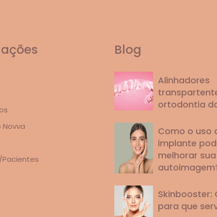
mações
Blog
Alinhadores
transpartente
ortodontia d
os
o Novva
Como o uso 
implante pod
melhorar sua
/Pacientes
autoimagem
Skinbooster: 
para que ser