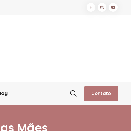
log
Contato
 das Mães