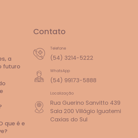
Contato
Telefone
(54) 3214-5222
s, a
o futuro
WhatsApp
(54) 99173-5888
do
e
Localização
Rua Guerino Sanvitto 439
?
Sala 200 Villágio Iguatemi
Caxias do Sul
O que é e
ve?