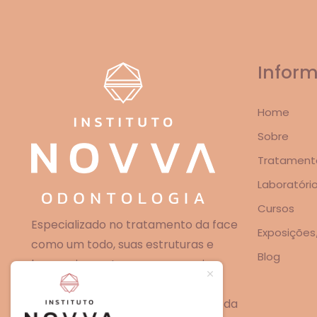
Infor
Home
Sobre
Tratament
Laboratóri
Cursos
Especializado no tratamento da face
Exposições
como um todo, suas estruturas e
Blog
harmonia, conta com uma equipe
multidisciplinar experiente,
especializada nas principais áreas da