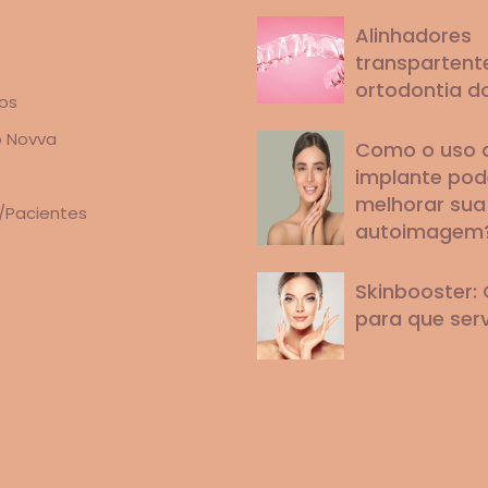
Alinhadores
transpartente
ortodontia d
os
o Novva
Como o uso 
implante pod
melhorar sua
/Pacientes
autoimagem
Skinbooster: 
para que ser