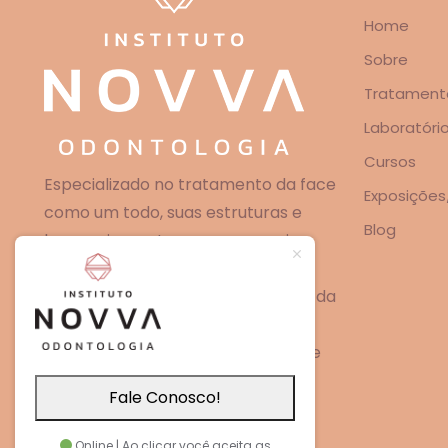
Home
Sobre
Tratament
Laboratóri
Cursos
Especializado no tratamento da face
Exposições
como um todo, suas estruturas e
Blog
harmonia, conta com uma equipe
multidisciplinar experiente,
especializada nas principais áreas da
odontologia e em constante
atualização sobre novas técnicas e
tecnologias.
Fale Conosco!
Online | Ao clicar você aceita as