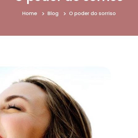
Home
Blog
O poder do sorriso