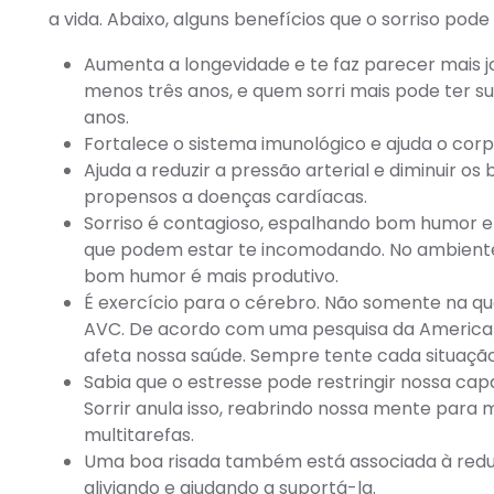
a vida. Abaixo, alguns benefícios que o sorriso pode 
Aumenta a longevidade e te faz parecer mais 
menos três anos, e quem sorri mais pode ter s
anos.
Fortalece o sistema imunológico e ajuda o corpo
Ajuda a reduzir a pressão arterial e diminuir 
propensos a doenças cardíacas.
Sorriso é contagioso, espalhando bom humor e l
que podem estar te incomodando. No ambiente
bom humor é mais produtivo.
É exercício para o cérebro. Não somente na q
AVC. De acordo com uma pesquisa da American
afeta nossa saúde. Sempre tente cada situaçã
Sabia que o estresse pode restringir nossa c
Sorrir anula isso, reabrindo nossa mente para
multitarefas.
Uma boa risada também está associada à reduç
aliviando e ajudando a suportá-la.