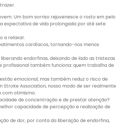
trazer.
jovem. Um bom sorriso rejuvenesce o rosto em pelo
ua expectativa de vida prolongada por até sete
 a relaxar.
os batimentos cardíacos, tornando-nos menos
iberando endorfinas, deixando de lado as tristezas
 profissional também funciona: quem trabalha de
uestão emocional, mas também reduz o risco de
 Stroke Association, nosso modo de ser realmente
o com otimismo.
apacidade de concentração e de prestar atenção?
 melhor capacidade de percepção e realização de
ão de dor, por conta da liberação de endorfina,