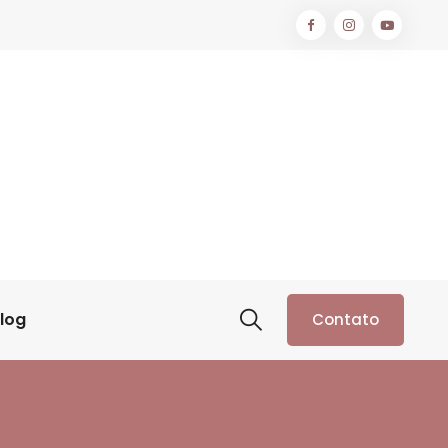
log
Contato