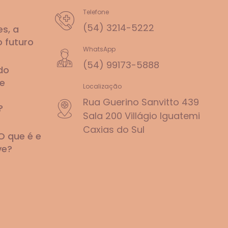
Telefone
(54) 3214-5222
s, a
o futuro
WhatsApp
(54) 99173-5888
do
e
Localização
Rua Guerino Sanvitto 439
?
Sala 200 Villágio Iguatemi
Caxias do Sul
O que é e
ve?