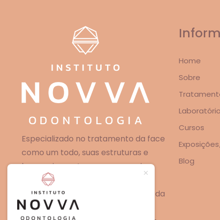
Infor
Home
Sobre
Tratament
Laboratóri
Cursos
Especializado no tratamento da face
Exposições
como um todo, suas estruturas e
Blog
harmonia, conta com uma equipe
multidisciplinar experiente,
especializada nas principais áreas da
odontologia e em constante