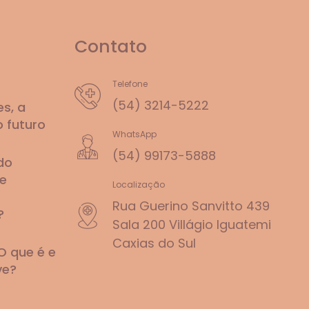
Contato
Telefone
(54) 3214-5222
s, a
o futuro
WhatsApp
(54) 99173-5888
do
e
Localização
Rua Guerino Sanvitto 439
?
Sala 200 Villágio Iguatemi
Caxias do Sul
O que é e
ve?