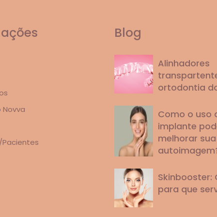
mações
Blog
Alinhadores
transpartente
ortodontia d
os
o Novva
Como o uso 
implante pod
melhorar sua
/Pacientes
autoimagem
Skinbooster: 
para que ser