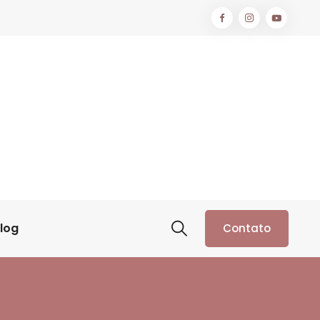
log
Contato